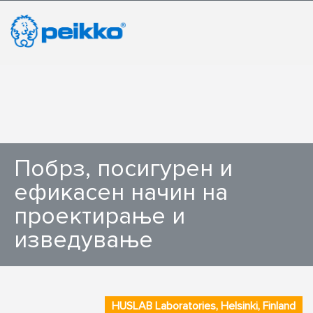
Побрз, посигурен и
ефикасен начин на
проектирање и
изведување
HUSLAB Laboratories, Helsinki, Finland