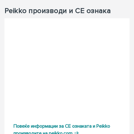
Peikko производи и CE oзнакa
Повеќе информации за CE ознаката и Peikko
производите нa peikko.com