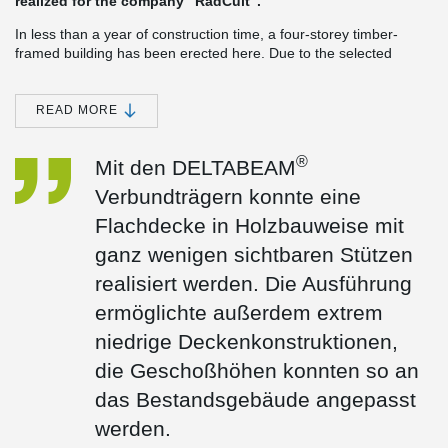
realized for the company "RadCult".
In less than a year of construction time, a four-storey timber-
framed building has been erected here. Due to the selected
drywall construction, the commercial areas on the ground floor
and first floor could already be put into operation sooner in order
to be able to renovate the old commercial space as well.
READ MORE
®
With the innovative DELTABEAM
composite solution, it was
possible to optimally respond to the special fire protection
®
Mit den DELTABEAM
requirements during construction.
Verbundträgern konnte eine
Flachdecke in Holzbauweise mit
ganz wenigen sichtbaren Stützen
realisiert werden. Die Ausführung
ermöglichte außerdem extrem
niedrige Deckenkonstruktionen,
die Geschoßhöhen konnten so an
das Bestandsgebäude angepasst
werden.